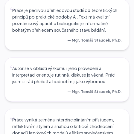
“
Práce je pečlivou přehledovou studií od teoretických
principů po praktické podoby AI. Text má kvalitní
poznámkový aparát a bibliografie je informačně
bohatým přehledem současného stavu bádání.
—
Mgr. Tomáš Staudek, Ph.D.
“
Autor se v oblasti výzkumu i jeho provedení a
interpretaci orientuje rutinně, diskuse je věcná. Práci
jsem si rád přečetl a hodnotím ji jako výbornou.
—
Mgr. Tomáš Staudek, Ph.D.
“
Práce vyniká zejména interdisciplinárním přístupem,
reflektivním stylem a snahou o kritické zhodnocení
dopadů jazykových modelů v širším společenském