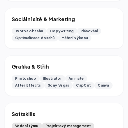
Sociální sítě & Marketing
Tvorba obsahu
Copywriting
Plánování
Optimalizace dosahů
Měření výkonu
Grafika & Střih
Photoshop
Illustrator
Animate
After Effects
Sony Vegas
CapCut
Canva
Softskills
Vedení týmu
Projektový management