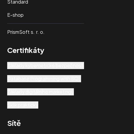
Standard
E-shop
PrismSoft s. r. o.
Certifikáty
Základy kybernetické bezpečnosti
Database Programming with SQL
Základy digitálního marketingu
Sklik prakticky
Sítě