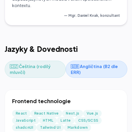
kontextu.
—
Mgr. Daniel Kvak, konzultant
Jazyky & Dovednosti
🇨🇿 Čeština (rodilý
🇬🇧 Angličtina (B2 dle
mluvčí)
ERR)
Frontend technologie
React
React Native
Next.js
Vue.js
JavaScript
HTML
Latte
CSS/SCSS
shadcnUI
Tailwind UI
Markdown