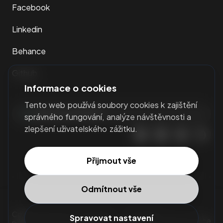
Facebook
Linkedin
Behance
Github
Informace o cookies
Tento web používá soubory cookies k zajištění
+420 776 761 595
správného fungování, analýze návštěvnosti a
zlepšení uživatelského zážitku.
Přijmout vše
Odmítnout vše
Copyright © 2017 - 2026
Mgr.
Podmínky
Spravovat nastavení
Administrace